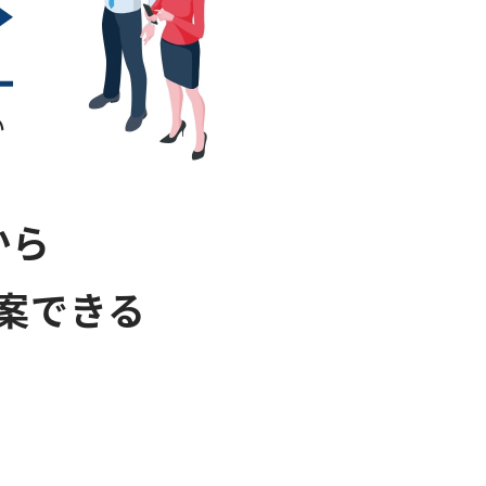
から
案できる