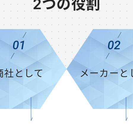
2つの役割
01
02
商社として
メーカーと