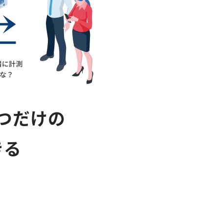
つだけの
きる