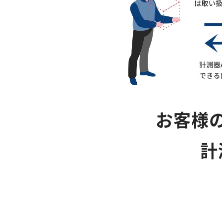
お客様
計