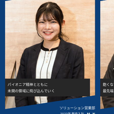
「あの
飽くなき探究心を武器に
信頼と
最先端技術に挑み続ける
部
ドライビングシュミレータ部 主任
N
2015年 新卒入社
T . U