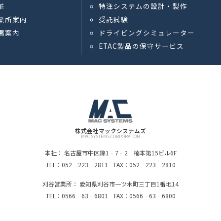
革
特注システムの設計・製作
業所案内
受託試験
署案内
ドライビングシミュレーター
ETAC製品の保守サービス
株式会社マックシステムズ
MAC SYSTEMS CORPORATION
本社： 名古屋市中区錦1‐7‐2 楠本第15ビル6F
TEL：052‐223‐2811 FAX：052‐223‐2810
刈谷営業所： 愛知県刈谷市一ツ木町三丁目1番地14
TEL：0566‐63‐6801 FAX：0566‐63‐6800