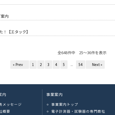
のご案内
した！【エタック】
全648件中 25～36件を表示
« Prev
1
2
3
4
5
...
54
Next »
案内
事業案内
表メッセージ
事業案内トップ
社概要
電子計測器・試験器の専門商社