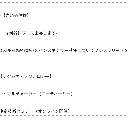
メラ【岩崎通信機】
 in 刈谷】ブース出展します。
DO SPEEDWAY戦のメインスポンサー就任についてプレスリリース
【テクシオ・テクノロジー】
ル・マルチメーター【エーディーシー】
 測定技術セミナー（オンライン開催）